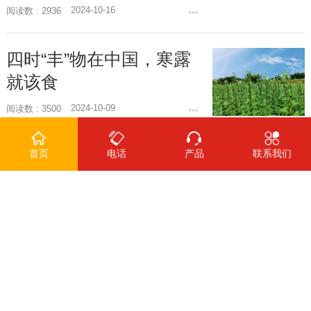
2024-10-16
阅读数 : 2936
四时“丰”物在中国，寒露
就该食
2024-10-09
阅读数 : 3500
长康生产日期怎么看？简
首页
电话
产品
联系我们
单方法教
2024-09-27
阅读数 : 3854
亲测！这些白醋生活妙
招，学到就
2024-09-20
阅读数 : 3070