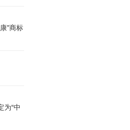
康”商标
。
定为“中