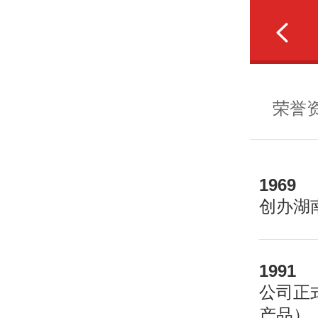
走进长康
长康品质
荣誉
1969
创办湖
1991
公司正
产品）