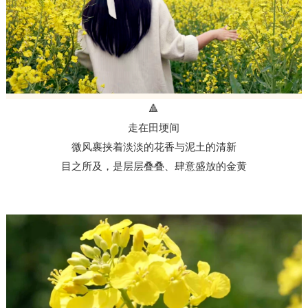
🔺
走在田埂间
微风裹挟着
淡淡的花香与泥土的清新
目之所及，是层层叠叠、肆意盛放的金黄