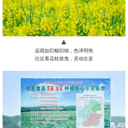
🔺
远观如巨幅织锦，色泽明艳
往近看花枝摇曳，灵动生姿