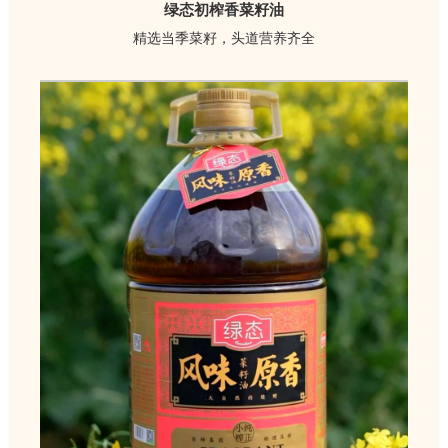
绿态初榨香菜籽油
精选当季菜籽，头道营养齐全