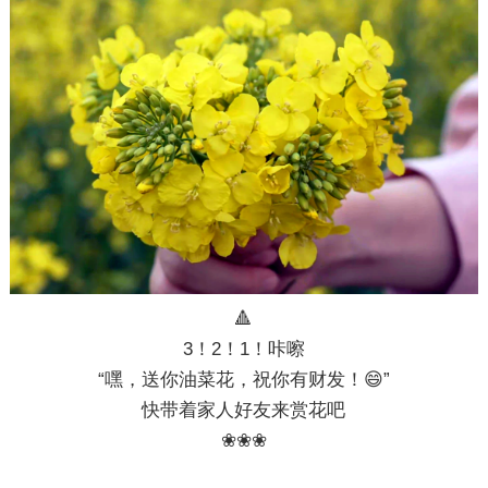
🔺
3！2！1！咔嚓
“嘿，送你油菜花，祝你有财发！😄”
快带着家人好友来赏花吧
❀❀❀