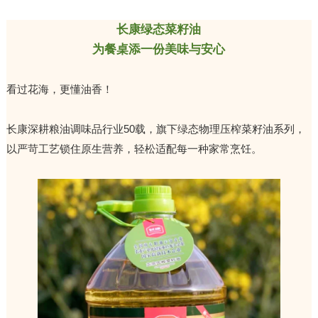
长康
绿态菜籽油
为餐桌添一份美味与安心
看过花海，更懂油香！
长康
深耕粮油调味品行业50载，旗下绿态物理压榨菜籽油系列，
以严苛工艺锁住原生营养，轻松适配每一种家常烹饪。