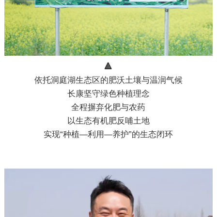
🔺
依托
洞庭湖生态区
的肥沃土壤与温润气候
长康坚守绿色种植理念
全程摒弃化肥与农药
以生态有机肥反哺土地
实现“种植—利用—养护”的生态闭环