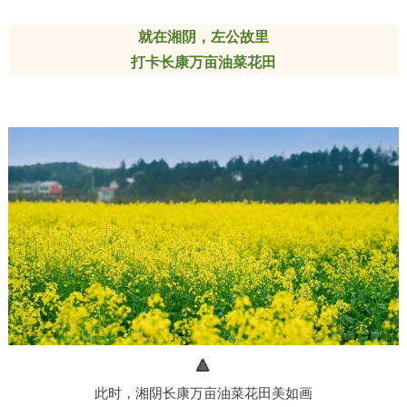
就在湘阴，左公故里
打卡长康万亩油菜花田
🔺
此时，湘阴长康万亩油菜花田美如画