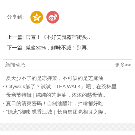
分享到:
上一篇:
官宣！《不好笑就露宿街头..
下一篇:
减盐30%，鲜味不减！别再..
新闻动态
更多>>
· 夏天少不了的是凉拌菜，不可缺的是芝麻油
· Citywalk腻了？试试「TEA WALK」吧，在茶杯里..
· 母亲节特辑 | 纯纯的芝麻油，浓浓的慈母情..
· 夏日的清爽密码！自制油醋汁，拌啥都好吃
· “绿态”湘味 飘香江城｜长康集团亮相良之隆..