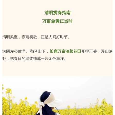
清明
赏
春指南
万亩金黄正当时
清明风至，春雨初歇，
正是人间好时节。
湘阴左公故里、勒马山下，
长康万亩油菜花田
开得正盛，漫山遍
野，把春日的温柔铺成一片金色海洋。