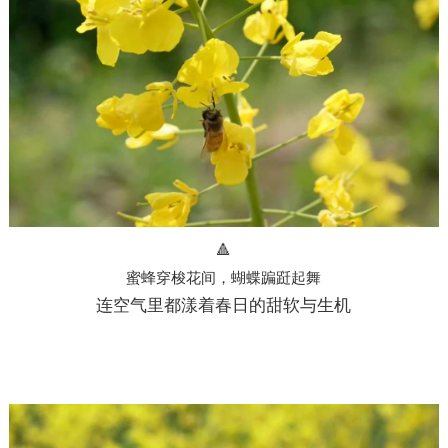
🔺
蜜蜂穿梭花间，蝴蝶蹁跹起舞
连空气里都漾着春日的甜软与生机