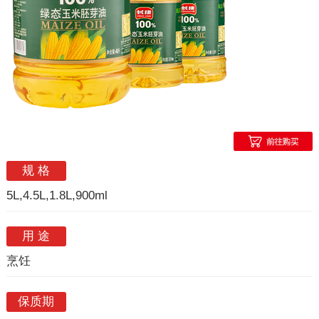
规 格
5L,4.5
L,1.8
L,900ml
用 途
烹饪
保质期