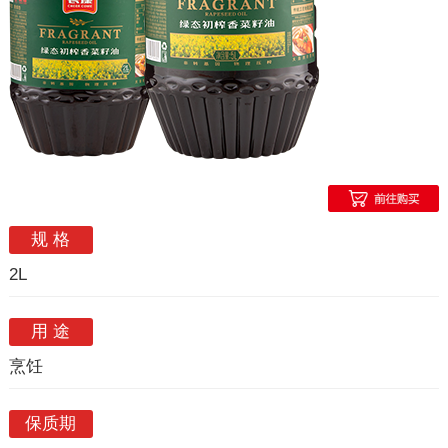
规 格
2L
用 途
烹饪
保质期