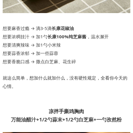
想要麻香过瘾 → 滴3-5滴
长康花椒油
想要浓稠挂汁 → 加1勺
长康100%纯芝麻酱
，温水澥开
想要清爽辣味 → 加1勺小米辣
想要蒜香浓郁 → 加一些蒜蓉
想要香脆口感 → 撒点白芝麻、花生碎
就这么简单，想加什么就加什么，没有硬性规定，全看你今天的
心情。
凉拌手撕鸡胸肉
万能油醋汁+1/2勺蒜末+1/2勺白芝麻+一勺孜然粉