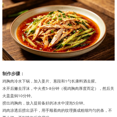
制作步骤：
鸡胸肉冷水下锅，加入姜片、葱段和1勺长康料酒去腥。
水开后撇去浮沫，中火煮5-8分钟（视鸡胸肉厚度而定），然后关
火盖盖焖10分钟。
捞出鸡胸肉，放入提前备好的冰水中浸泡5分钟。
鸡肉凉透后捞出沥干，用手顺着肉的纹理撕成粗细均匀的条，不