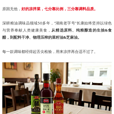
原因无他，
好的凉拌菜，七分靠比例，三分靠调料品质。
深耕粮油调味品领域50多年，“湖南老字号”
长康
始终坚持
以绿色
与营养奉献人类健康美食，
从精选原料、
纯粮酿造的生抽&食
醋，到配料干净、
物理压榨的菜籽油&芝麻油。
每一款调味都经得起舌尖检验，用来凉拌再合适不过了。