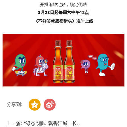
开播闹钟定好，锁定优酷
3月28日起每周六中午12点
《不好笑就露宿街头》准时上线
分享到:
上一篇:
“绿态”湘味 飘香江城｜长..