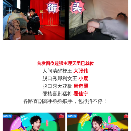
首发四位超强主理天团已就位
人间清醒梗王
大张伟
脱口秀犀利女王
小鹿
脱口秀天花板
周奇墨
硬核喜剧猛将
翟佳宁
各路喜剧高手强强联手，包袱抖不停！