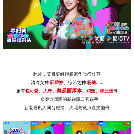
此外，节目更解锁超豪华飞行阵容
清冷女神
郭碧婷
、综艺之神
杨迪
......
奥黛丽厚本
更有
包可爱、大奇、
、鸡翅、柳三便
等
一众潜力满满的新锐脱口秀选手
新老喜剧人同台碰撞，火花与笑点直接翻倍