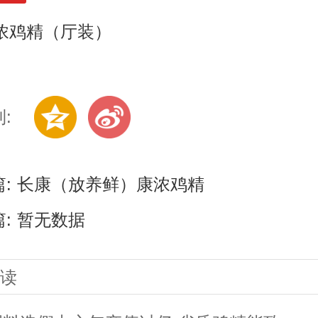
浓鸡精（厅装）
:
:
长康（放养鲜）康浓鸡精
:
暂无数据
读