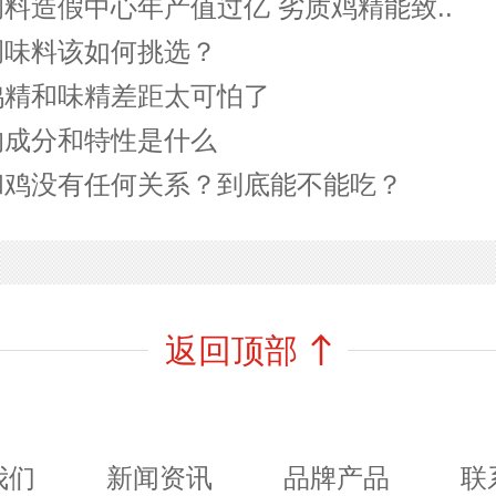
调料造假中心年产值过亿 劣质鸡精能致..
味调味料该如何挑选？
光鸡精和味精差距太可怕了
精的成分和特性是什么
精和鸡没有任何关系？到底能不能吃？
返回顶部
我们
新闻资讯
品牌产品
联