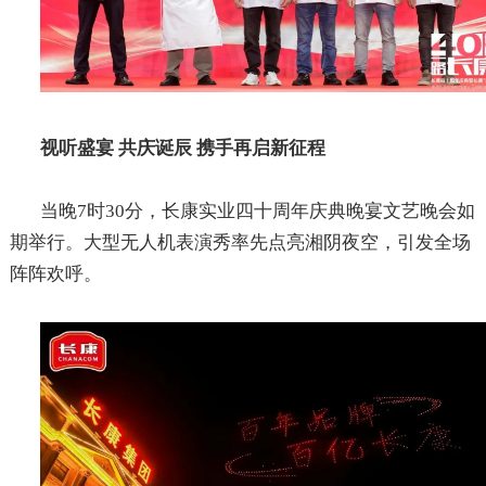
视听盛宴
共庆诞辰
携手再启新征程
当晚
7
时
30
分，长康实业四十周年庆典晚宴文艺晚会如
期举行。大型无人机表演秀率先点亮湘阴夜空，引发全场
阵阵欢呼。