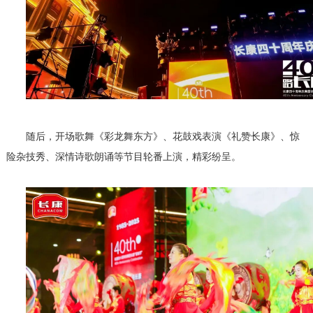
随后，开场歌舞《彩龙舞东方》、花鼓戏表演《礼赞长康》、惊
险杂技秀、深情诗歌朗诵等节目轮番上演，精彩纷呈。