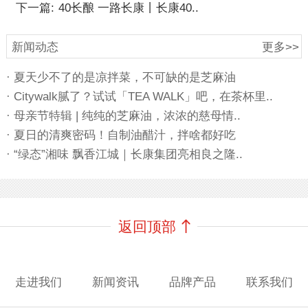
下一篇:
40长酿 一路长康丨长康40..
新闻动态
更多>>
· 夏天少不了的是凉拌菜，不可缺的是芝麻油
· Citywalk腻了？试试「TEA WALK」吧，在茶杯里..
· 母亲节特辑 | 纯纯的芝麻油，浓浓的慈母情..
· 夏日的清爽密码！自制油醋汁，拌啥都好吃
· “绿态”湘味 飘香江城｜长康集团亮相良之隆..
返回顶部
走进我们
新闻资讯
品牌产品
联系我们