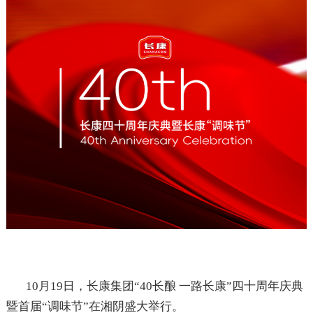
10
月
19
日，长康集团“
40
长酿 一路长康”四十周年庆典
暨首届“调味节”在湘阴盛大举行。