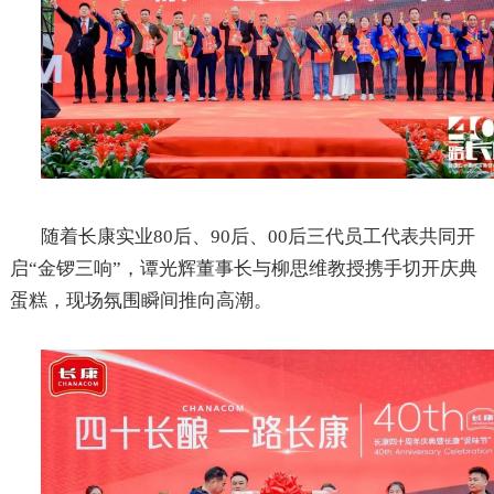
随着长康实业
80
后、
90
后、
00
后三代员工代表共同开
启“金锣三响”，谭光辉董事长与柳思维教授携手切开庆典
蛋糕，现场氛围瞬间推向高潮。