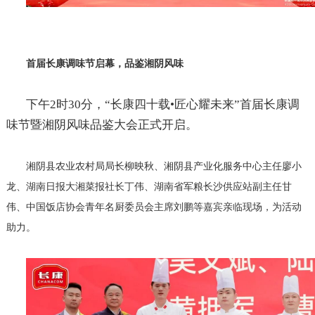
首届长康调味节启幕，品鉴湘阴风味
下午
2
时
30
分，“长康四十载•匠心耀未来”首届长康调
味节暨湘阴风味品鉴大会正式开启。
湘阴县农业农村局局长柳映秋、湘阴县产业化服务中心主任廖小
龙、湖南日报大湘菜报社长丁伟、湖南省军粮长沙供应站副主任甘
伟、中国饭店协会青年名厨委员会主席刘鹏等嘉宾亲临现场，为活动
助力。