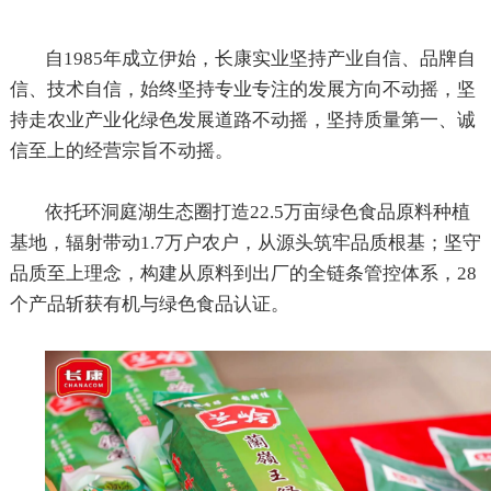
自
1985
年成立伊始，长康实业坚持产业自信、品牌自
信、技术自信，始终坚持专业专注的发展方向不动摇，坚
持走农业产业化绿色发展道路不动摇，坚持质量第一、诚
信至上的经营宗旨不动摇。
依托环洞庭湖生态圈打造
22.5
万亩绿色食品原料种植
基地，辐射带动
1.7
万户农户，从源头筑牢品质根基；坚守
品质至上理念，构建从原料到出厂的全链条管控体系，
28
个产品斩获有机与绿色食品认证。