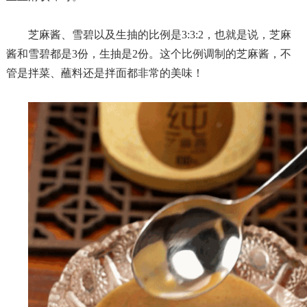
芝麻酱、雪碧以及生抽的比例是
3:3:2，
也就是说，芝麻
酱和雪碧都是
3
份，生抽是
2
份
。
这个比例调制的芝麻酱，不
管是拌菜、蘸料还是拌面都非常的美味！